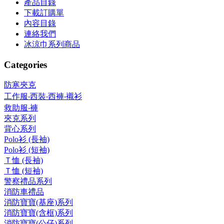
產品目錄
下載訂購單
內容目錄
連絡我們
冰涼巾系列商品
Categories
防寒夾克
工作服‧西裝‧西褲‧襯衫
救助服‧褲
夾克系列
背心系列
Polo衫 (長袖)
Polo衫 (短袖)
Ｔ恤 (長袖)
Ｔ恤 (短袖)
警察禮品系列
消防車禮品
消防寶寶(基座)系列
消防寶寶(含框)系列
消防寶寶(公仔)系列