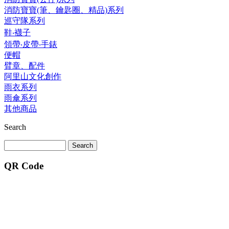
消防寶寶(筆、鑰匙圈、精品)系列
巡守隊系列
鞋‧襪子
領帶‧皮帶‧手錶
便帽
臂章、配件
阿里山文化創作
雨衣系列
雨傘系列
其他商品
Search
QR Code