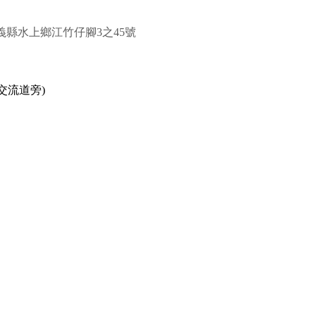
 // 地址：嘉義縣水上鄉江竹仔腳3之45號
交流道旁)