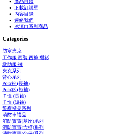
產品目錄
下載訂購單
內容目錄
連絡我們
冰涼巾系列商品
Categories
防寒夾克
工作服‧西裝‧西褲‧襯衫
救助服‧褲
夾克系列
背心系列
Polo衫 (長袖)
Polo衫 (短袖)
Ｔ恤 (長袖)
Ｔ恤 (短袖)
警察禮品系列
消防車禮品
消防寶寶(基座)系列
消防寶寶(含框)系列
消防寶寶(公仔)系列