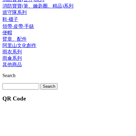
消防寶寶(筆、鑰匙圈、精品)系列
巡守隊系列
鞋‧襪子
領帶‧皮帶‧手錶
便帽
臂章、配件
阿里山文化創作
雨衣系列
雨傘系列
其他商品
Search
QR Code