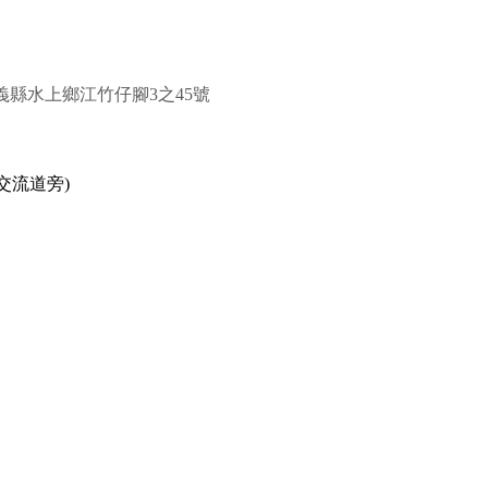
 // 地址：嘉義縣水上鄉江竹仔腳3之45號
交流道旁)