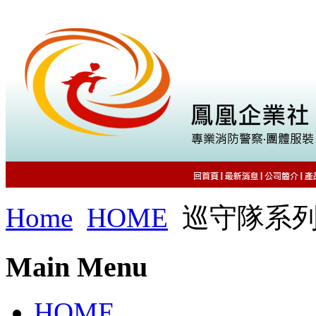
Home
HOME
巡守隊系
Main Menu
HOME