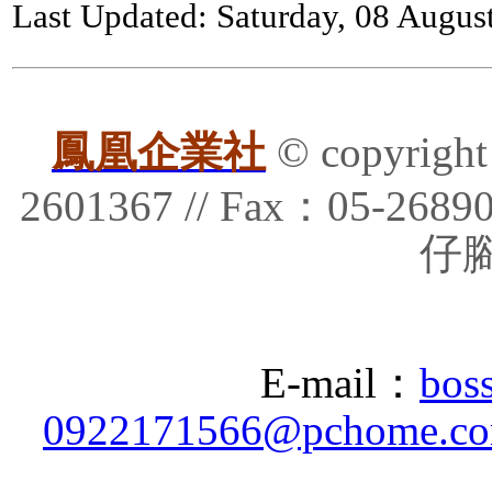
Last Updated: Saturday, 08 Augus
鳳凰企業社
© copyrig
2601367 // Fax：05-
仔腳
E-mail：
bos
0922171566@pchome.co