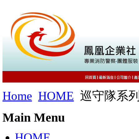
Home
HOME
巡守隊系
Main Menu
HOME