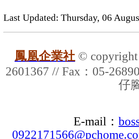
Last Updated: Thursday, 06 Augus
鳳凰企業社
© copyrig
2601367 // Fax：05-
仔腳
E-mail：
bos
0922171566@pchome.co