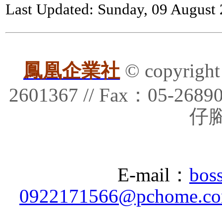
Last Updated: Sunday, 09 August
鳳凰企業社
© copyrig
2601367 // Fax：05-
仔腳
E-mail：
bos
0922171566@pchome.co