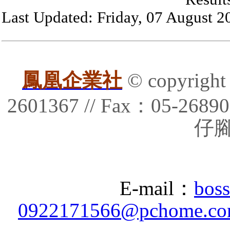
Last Updated: Friday, 07 August 2
鳳凰企業社
© copyrigh
2601367 // Fax：05-
仔腳
E-mail：
bos
0922171566@pchome.co