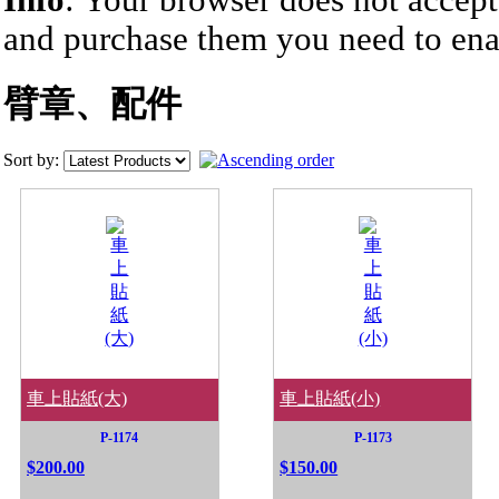
Info
: Your browser does not accept
and purchase them you need to ena
臂章、配件
Sort by:
車上貼紙(大)
車上貼紙(小)
P-1174
P-1173
$200.00
$150.00