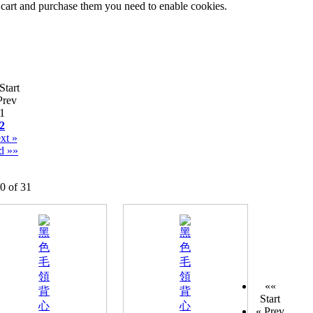
 cart and purchase them you need to enable cookies.
Start
Prev
1
2
xt »
d »»
20 of 31
««
Start
« Prev