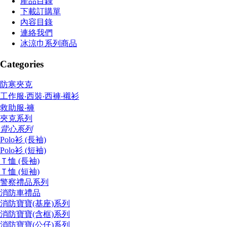
產品目錄
下載訂購單
內容目錄
連絡我們
冰涼巾系列商品
Categories
防寒夾克
工作服‧西裝‧西褲‧襯衫
救助服‧褲
夾克系列
背心系列
Polo衫 (長袖)
Polo衫 (短袖)
Ｔ恤 (長袖)
Ｔ恤 (短袖)
警察禮品系列
消防車禮品
消防寶寶(基座)系列
消防寶寶(含框)系列
消防寶寶(公仔)系列