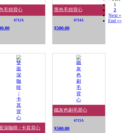
1
色毛領背心
黑色毛領背心
2
Next »
6712A
6714A
End »»
00.00
$500.00
鐵灰色刷毛背心
6715A
面深咖啡 / 卡其背心
$500.00