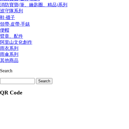
消防寶寶(筆、鑰匙圈、精品)系列
巡守隊系列
鞋‧襪子
領帶‧皮帶‧手錶
便帽
臂章、配件
阿里山文化創作
雨衣系列
雨傘系列
其他商品
Search
QR Code