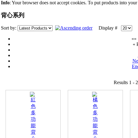
Info
: Your browser does not accept cookies. To put products into your
背心系列
Sort by:
Display #
«« 
« 
Ne
En
Results 1 - 