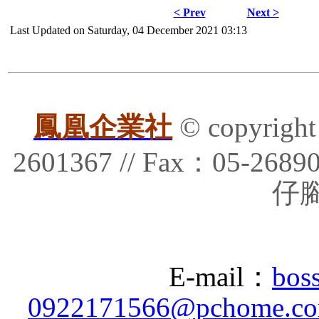
< Prev
Next >
Last Updated on Saturday, 04 December 2021 03:13
鳳凰企業社
© copyrig
2601367 // Fax：05-
仔腳
E-mail：
bos
0922171566@pchome.co